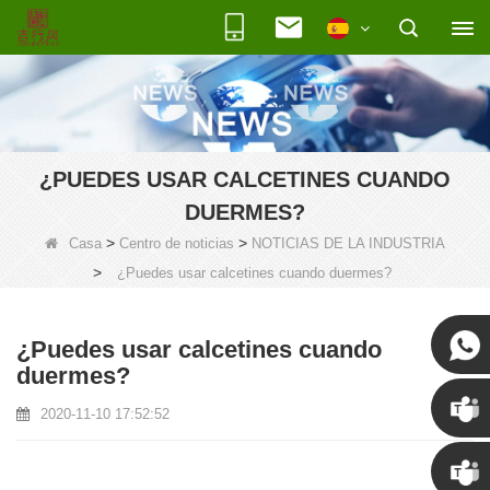
¿PUEDES USAR CALCETINES CUANDO
DUERMES?
>
>
Casa
Centro de noticias
NOTICIAS DE LA INDUSTRIA
>
¿Puedes usar calcetines cuando duermes?
¿Puedes usar calcetines cuando
duermes?
2020-11-10 17:52:52
Susan