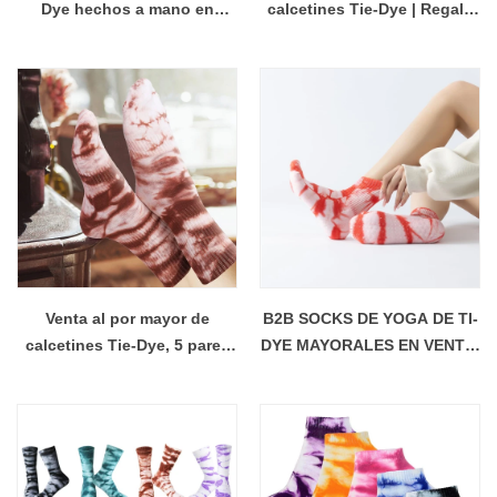
Dye hechos a mano en
calcetines Tie-Dye | Regalo
China | Calcetines unisex
novedoso de moda,
calcetines tobilleros
deportivos suaves para
niñas adolescentes (pedido
al por mayor disponible)
Venta al por mayor de
B2B SOCKS DE YOGA DE TI-
calcetines Tie-Dye, 5 pares
DYE MAYORALES EN VENTA,
de patrones únicos,
ENTREGA RÁPIDA PILATES
calcetines tobilleros para
PILATES CHINA
mujeres y hombres