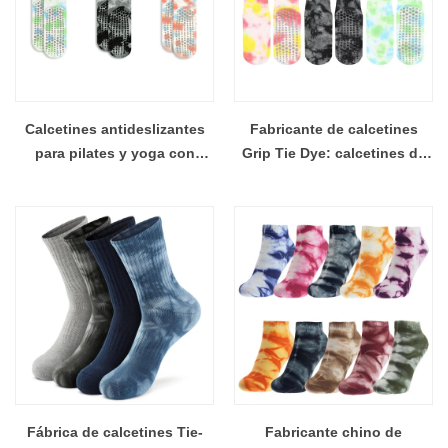
Calcetines antideslizantes
Fabricante de calcetines
para pilates y yoga con
Grip Tie Dye: calcetines de
empuñaduras para mujer,
yoga antideslizantes para
elegantes calcetines para
mujeres con puños en oferta
barra, ballet y entrenamiento
Fábrica de calcetines Tie-
Fabricante chino de