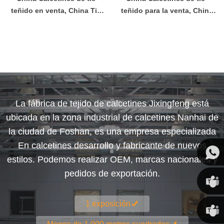
teñido en venta, China Tie-
teñido para la venta, China
tinte calcetines fabricante,
Tie-tinte calcetines al por
estampado de calcetines
mayor, China Tie-tinte
fabricante
medias del fabricante
La fábrica de tejido de calcetines Jixingfeng está
ubicada en la zona industrial de calcetines Nanhai de
la ciudad de Foshan, es una empresa especializada
En calcetines desarrollo y fabricante de nuevos
estilos. Podemos realizar OEM, marcas nacionales y
pedidos de exportación.
Susan
1 exposición