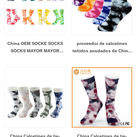
China OEM SOCKE SOCKS
proveedor de calcetines
SOCKS MAYOR MAYOR
teñidos anudados de China,
Graffiti Diseño
suministra calcetines en
blanco para imprimir,
proporciona medias vacías
para imprimir
China Calcetines de tie-
China Calcetines de tie-