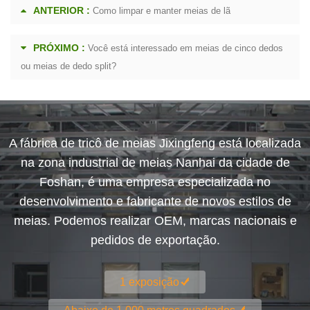
ANTERIOR :
Como limpar e manter meias de lã
PRÓXIMO :
Você está interessado em meias de cinco dedos
ou meias de dedo split?
A fábrica de tricô de meias Jixingfeng está localizada
na zona industrial de meias Nanhai da cidade de
Foshan, é uma empresa especializada no
desenvolvimento e fabricante de novos estilos de
meias. Podemos realizar OEM, marcas nacionais e
pedidos de exportação.
1 exposição