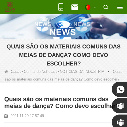
QUAIS SÃO OS MATERIAIS COMUNS DAS
MEIAS DE DANÇA? COMO DEVO
ESCOLHER?
>
>
>
Casa
Central de Notícias
NOTÍCIAS DA INDÚSTRIA
Quais
são os materiais comuns das meias de dança? Como devo escolher?
Quais são os materiais comuns das
meias de dança? Como devo escolher?
2021-11-29 17:57:49
Susan