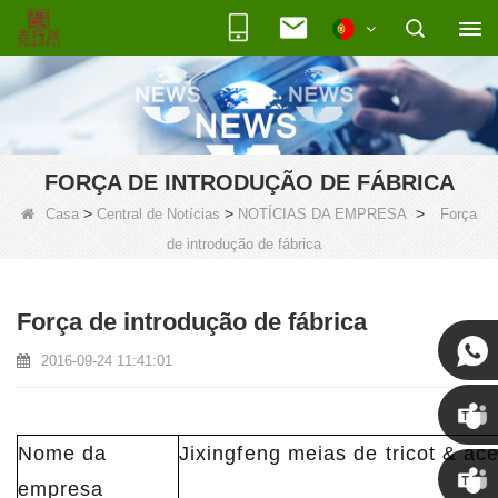
FORÇA DE INTRODUÇÃO DE FÁBRICA
>
>
>
Casa
Central de Notícias
NOTÍCIAS DA EMPRESA
Força
de introdução de fábrica
Força de introdução de fábrica
2016-09-24 11:41:01
Nome da
Jixingfeng meias de tricot & ace
Susan
empresa