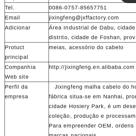
Tel.
0086-0757-85657751
Linda
Email
jixingfeng@jxffactory.com
Adicionar
Área Industrial de Dabu, cidade
distrito, cidade de Foshan, pr
Protuct
meias, acessório do cabelo
principal
Companhia
http://jixingfeng.en.alibaba.com
Web site
Perfil da
Jixingfeng malha cabelo do ho
empresa
fábrica situa-se em Nanhai, pr
cidade Hosiery Park, é um des
coleção, produção e processa
Para empreender OEM, ordens 
marcas nacionais.