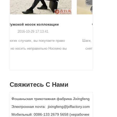
Советы по чистке носков
2019-11-18 16:36:11
о
Шаги, чтобы вымыть носки: 1. Когданоски
Открыты
вы
сняты, их сразу стирают. Если они не
являе
вымыты, ...
Свяжитесь С Нами
Фошаньская трикотажная фабрика Jixingfeng
Электронная почта: jixingfeng@jxffactory.com
Мобильный: 0086-133 2679 5658 (нерабочее