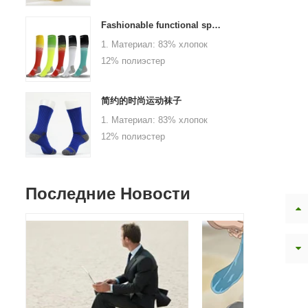
2.color: хаки, синий, желтый,
заказу. 4.Минимальный
розовый, зеленый, серый,
заказ: 1000 пар/цвет 5.
Fashionable functional sports socks and exquisite personalized pressure socks
фиолетовый или как
Логотип:
1. Материал: 83% хлопок
индивидуальный 3. Размер:
персонализированный
12% полиэстер
0-6 месяцев, 6-12 месяцев,
логотип вашей компании
5% спандекс2. Цвет:
1-3 года ребенка или в
или бренда.
черный, красный, белый или
качестве индивидуального
简约的时尚运动袜子
настроен3.size: взрослый
4.moq: 1000 пар / цвет
1. Материал: 83% хлопок
или как обычай4.moq: 1000
5.logo: настроить вашу
12% полиэстер
пар / цвет / размер5.Logo:
компанию или логотип
5% спандекс2. Цвет:
пользовательская компания
бренда
черный, красный, белый или
или логотип бренда
настроен3.size: взрослый
Последние Новости
или как обычай4.moq: 1000
пар / цвет / размер5.Logo:
пользовательская компания
или логотип бренда