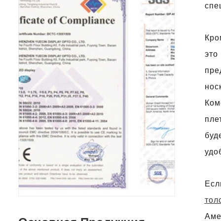
спе
Кро
это
пре
нос
Ком
пле
буд
удо
Есл
тол
Аме