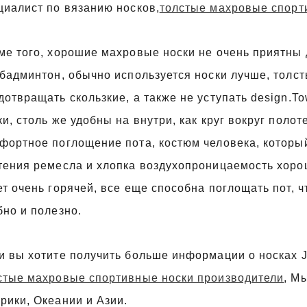
циалист по вязанию носков,
толстые махровые спорт
ме того, хорошие махровые носки не очень приятны д
 бадминтон, обычно используется носки лучше, толст
дотвращать скользкие, а также не уступать design.T
ки, столь же удобны на внутри, как круг вокруг полот
фортное поглощение пота, костюм человека, который
тения ремесла и хлопка воздухопроницаемость хоро
ет очень горячей, все еще способна поглощать пот, 
бно и полезно.
и вы хотите получить больше информации о носках J
стые махровые спортивные носки производители
, М
рики, Океании и Азии.