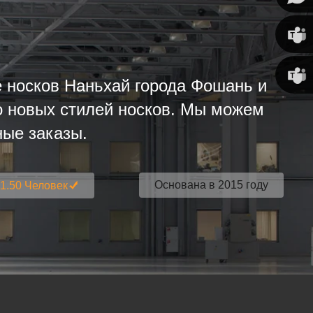
Susan
е носков Наньхай города Фошань и
Линда
о новых стилей носков. Мы можем
ные заказы.
Основана в 2015 году
11.50 Человек