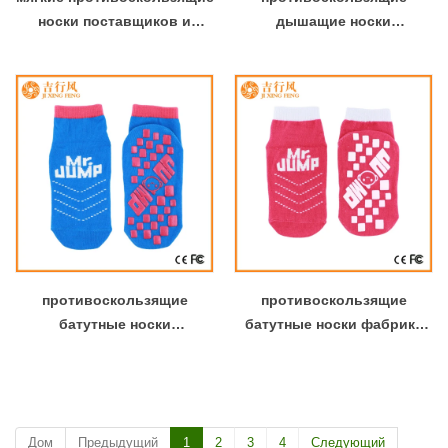
носки поставщиков и
дышащие носки
производителей Китай
производителей Китай на
оптом противоскользящие
заказ противоскользящие
унисекс
унисекс носки
противоскользящие
противоскользящие
батутные носки
батутные носки фабрика
производители оптовые
оптовая продажа
пользовательские
пользовательских
противоскользящие
противоскользящие
дышащие носки
унисекс
Дом
Предыдущий
1
2
3
4
Следующий