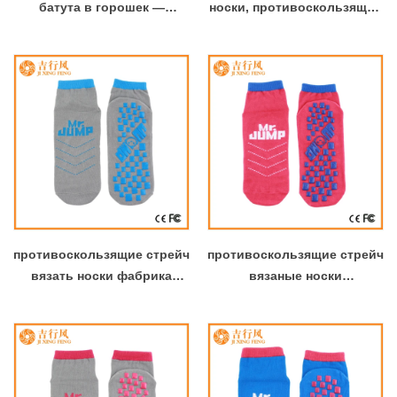
батута в горошек —
носки, противоскользящие
индивидуальный логотип,
стретч вязаные носки
размеры и цвета | Прямая
завод, больница Safefeet
продажа с фабрики
против скольжения носки
противоскользящие стрейч
противоскользящие стрейч
вязать носки фабрика
вязаные носки
оптовая продажа
поставщиков оптовые
пользовательских новые
пользовательские новые
милые противоскользящие
милые противоскользящие
носки
носки Китай