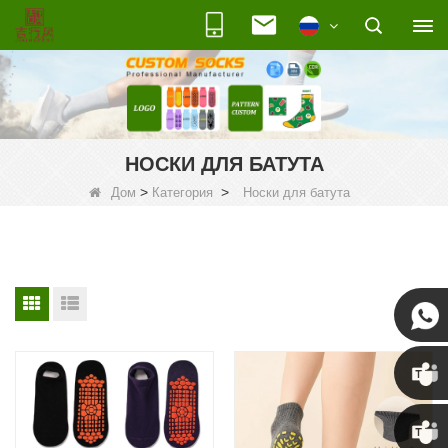
НОСКИ ДЛЯ БАТУТА
>
>
Дом
Категория
Носки для батута
Susan