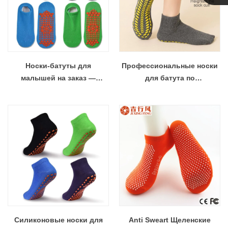
Линда
Носки-батуты для
Профессиональные носки
малышей на заказ —
для батута по
противоскользящие
индивидуальному заказу —
горошки, мягкий хлопок
с силиконовыми ручками в
для безопасной игры
горошек для спортзала/
фитнеса
Силиконовые носки для
Anti Sweart Щеленские