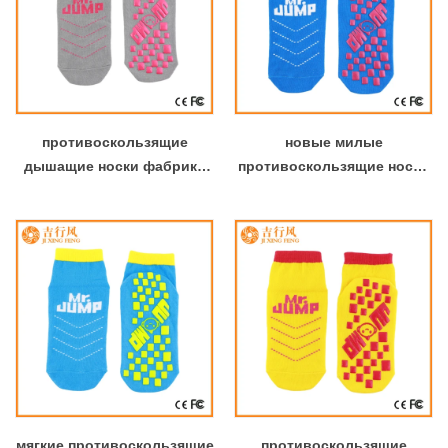
противоскользящие
новые милые
дышащие носки фабрика
противоскользящие носки
Китай на заказ
производителей оптовых
противоскользящие
пользовательских мягкие
эластичные носки
противоскользящие носки
мягкие противоскользящие
противоскользящие