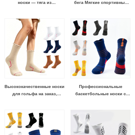
носки — тяга из
бега Мягкие спортивные
фрикционной пряжи,
носки для экипажа с
амортизация, бесшовный
поддержкой свода стопы
носок — оптом по
индивидуальному дизайну
Высококачественные носки
Профессиональные
для гольфа на заказ,
баскетбольные носки с
дышащие удобные носки
логотипом на заказ,
до щиколотки для гольфа,
трикотажные
высокопроизводительные
быстросохнущие
спортивные носки для
противоскользящие
гольфа
спортивные носки для