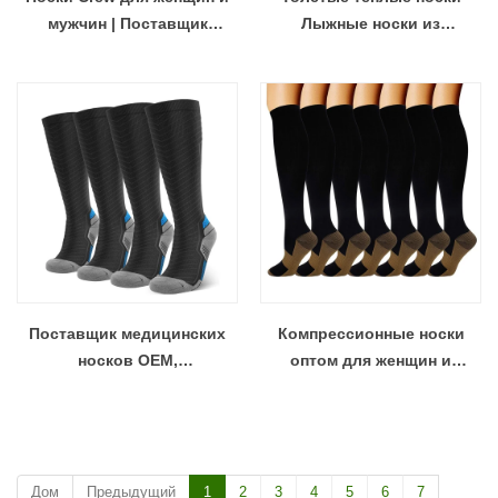
мужчин | Поставщик
Лыжные носки из
компрессионных носков
мериносовой шерсти
для бега с
Производитель Китай
индивидуальным
логотипом
Поставщик медицинских
Компрессионные носки
носков OEM,
оптом для женщин и
компрессионные носки для
мужчин. Лучшее для
женщин и мужчин с
медицины, бега и спорта.
кровообращением (3 пары)
15-20 мм рт.ст.
Дом
Предыдущий
1
2
3
4
5
6
7