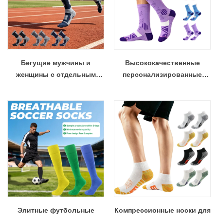
Бегущие мужчины и
Высококачественные
женщины с отдельным
персонализированные
разделителем пальцев на
спортивные
пять пальцев
противоскользящие носки,
высокопроизводительные
спортивные носки,
подходящие для
командных клубов OEM
Элитные футбольные
Компрессионные носки для