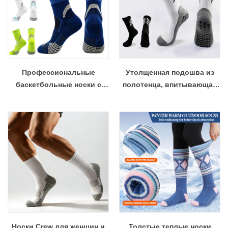
мужчин ODM
Профессиональные
Утолщенная подошва из
баскетбольные носки с
полотенца, впитывающая
утолщенным
пот, анти-запах, точечный
амортизирующим дном и
клей, противоскользящие
полотенцем, высота
футбольные спортивные
экипажа, вязаная средняя
носки для футбола, носки
трубка
для йоги
Носки Crew для женщин и
Толстые теплые носки