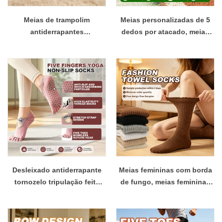
Meias de trampolim
Meias personalizadas de 5
antiderrapantes
dedos por atacado, meias
personalizadas para
pessoais de algodão com
educação precoce meias
cinco dedos, esportes,
para bebês e crianças
corrida, casual
pequenas
Desleixado antiderrapante
Meias femininas com borda
tornozelo tripulação feita
de fungo, meias femininas
logotipo tripulação oem
de cor sólida, primavera e
antiderrapante feminino
verão, respiráveis, de uso
compressão algodão yoga
diário, meias femininas de