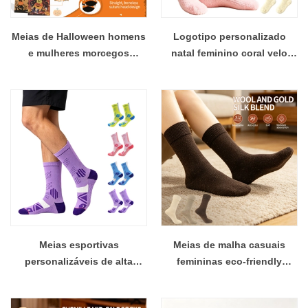
Meias de Halloween homens
Logotipo personalizado
e mulheres morcegos
natal feminino coral velo
monstros fantasmas
veludo fuzzy listra meias de
novidade presentes
natal feminino inverno
tripulação meias presentes
aconchegante meias
de Natal
internas
Meias esportivas
Meias de malha casuais
personalizáveis ​​de alta
femininas eco-friendly
qualidade antiderrapantes
engrossado cor sólida
meias esportivas de alto
quente outono e inverno