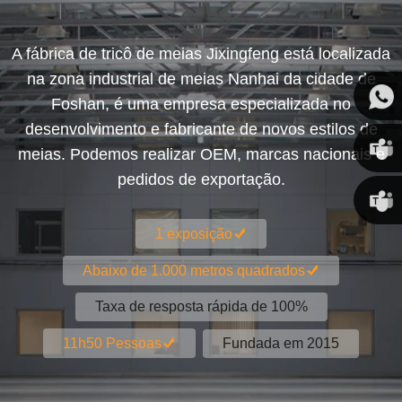
A fábrica de tricô de meias Jixingfeng está localizada
na zona industrial de meias Nanhai da cidade de
Foshan, é uma empresa especializada no
desenvolvimento e fabricante de novos estilos de
meias. Podemos realizar OEM, marcas nacionais e
pedidos de exportação.
Susan
1 exposição
Linda
Abaixo de 1.000 metros quadrados
Taxa de resposta rápida de 100%
Fundada em 2015
11h50 Pessoas