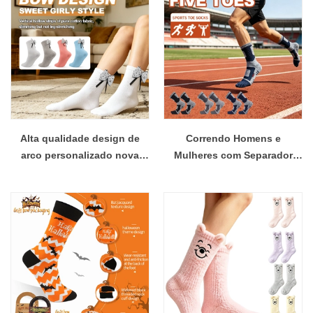
grip personalizado meias de
malha personalizadas
pilates
Alta qualidade design de
Correndo Homens e
arco personalizado nova
Mulheres com Separador
chegada logotipo
Individual de Dedo do Pé
personalizado feminino liga
Separado de Cinco Dedos
arco casual meias de
algodão