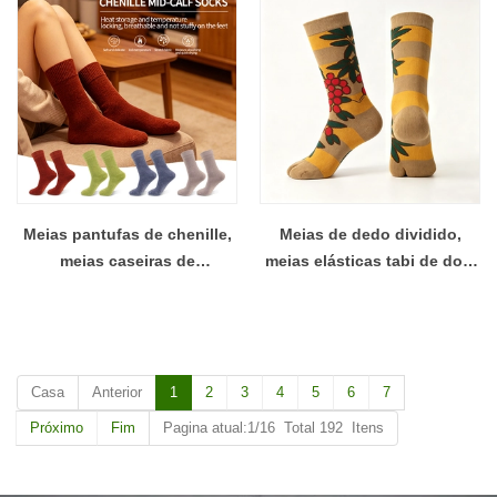
desempenho adequadas
meias de lã pequena e média
para equipes de clubes OEM
Meias pantufas de chenille,
Meias de dedo dividido,
meias caseiras de
meias elásticas tabi de dois
compressão, meias térmicas
dedos, sandália estilo
fofas de pele sintética,
japonês e meias de chinelo,
meias quentes
unissex para homens e
antiderrapantes, meias de
mulheres
Casa
Anterior
1
2
3
4
5
6
7
compressão personalizadas
Próximo
Fim
Pagina atual:1/16 Total 192 Itens