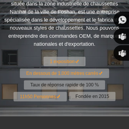
située dans la zone industrielle de chaussettes
Nanhai de la ville de Foshan, est une entreprise
spécialisée dans le développement et le fabricant de
nouveaux styles de chaussettes. Nous pouvons
entreprendre des commandes OEM, de marques
nationales et d'exportation.
Susan
1 exposition
Linda
En dessous de 1.000 mètres carrés
Taux de réponse rapide de 100 %
Fondée en 2015
11h50 Personnes