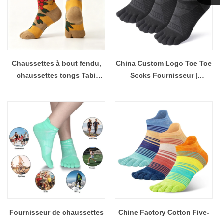
Linda
Chaussettes à bout fendu,
China Custom Logo Toe Toe
chaussettes tongs Tabi
Socks Fournisseur |
extensibles à deux orteils,
Fabricant de chaussettes
chaussettes sandales et
sportives en vrac Coolmax
pantoufles de style japonais,
unisexes pour hommes et
femmes
Fournisseur de chaussettes
Chine Factory Cotton Five-