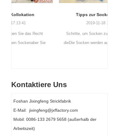
Tipps zur Sockenreinigung
Outdo
2019-11-18 16:36:11
Schritte, um Socken zu waschen: 1. Wenn
Outdoor
e
dieDie Socken werden ausgezogen und sofort
neueste 
gewaschen. Wenn sie nicht gewaschen
Schweiß 
werden, werden siesollte eingew...
Name i
Kontaktiere Uns
Foshan Jixingfeng Strickfabrik
E-Mail: jixingfeng@jxffactory.com
Mobil: 0086-133 2679 5658 (außerhalb der
Arbeitszeit)