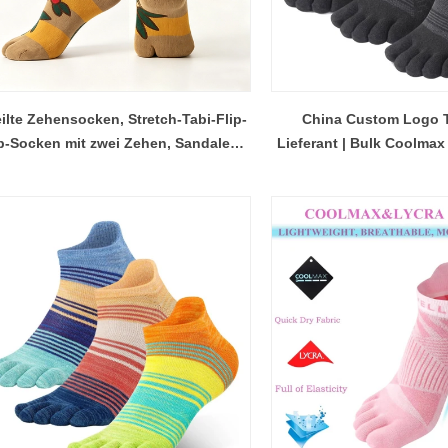
ilte Zehensocken, Stretch-Tabi-Flip-
China Custom Logo 
p-Socken mit zwei Zehen, Sandalen-
Lieferant | Bulk Coolma
 Slipper-Socken im japanischen Stil,
Hersteller
Unisex für Männer und Frauen