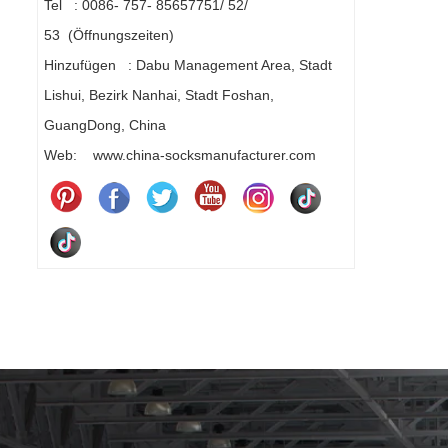
Tel : 0086- 757- 85657751/ 52/
53 (Öffnungszeiten)
Hinzufügen : Dabu Management Area, Stadt
Lishui, Bezirk Nanhai, Stadt Foshan,
GuangDong, China
Web: www.china-socksmanufacturer.com