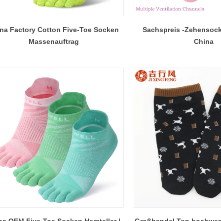
na Factory Cotton Five-Toe Socken
Sachspreis -Zehensock
Massenauftrag
China
na OEM Five-Toe Socken Hersteller |
Großhandel Top hochwer