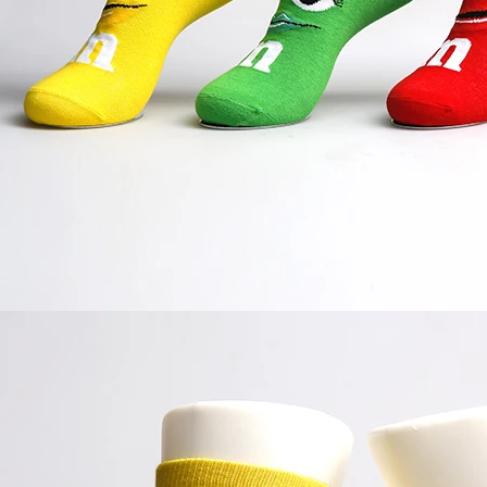
or-wasserdichte Socken
2016-12-11 14:58:42
Fabrik-Einführung-Stä
-wasserdichte Socken, ist die
2016-09-24 11:41:01
Bergsteigen und outdoor Sport
Firmenname Jixingfeng-Fabrik 
Füße sind eine Socke. Wie sein
stricken & Zubehör Tel 0086-075
st die Hauptfunktion dieser...
E-...