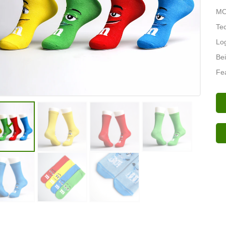
MO
Tec
Log
Bei
Fe