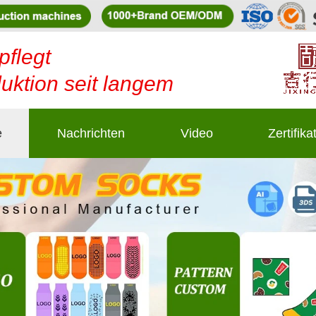
pflegt
duktion seit langem
e
Nachrichten
Video
Zertifika