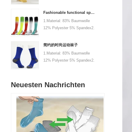
2.Color: Khaki, Blau, Gelb,
Ihr Unternehmen oder Ihre
Rosa, Grün, Grau, Lila oder
Logo-Marke
Fashionable functional sports socks and exquisite personalized pressure socks
angepasst 3.größe: 0-6
1.Material: 83% Baumwolle
Monat, 6-12 Monate, 1-3
12% Polyester 5% Spandex2.
Jahre Baby oder als
Farbe: schwarz, rot, weiß
maßgeschneidert 4.MOQ:
oder maßgeschneidert3.IZE:
1000 Paare / Farbe 5.Logo:
简约的时尚运动袜子
Erwachsener oder als
Zuletzt Ihr Unternehmen oder
1.Material: 83% Baumwolle
Gewohnheit4.MOQ: 1000
Ihr Markenlogo angepasst
12% Polyester 5% Spandex2.
Paare / Farbe / Größe5.Logo:
Farbe: schwarz, rot, weiß
Gewohnheit Ihr Unternehmen
oder maßgeschneidert3.IZE:
oder Ihr Markenlogo
Erwachsener oder als
Neuesten Nachrichten
Gewohnheit4.MOQ: 1000
Paare / Farbe / Größe5.Logo:
Gewohnheit Ihr Unternehmen
oder Ihr Markenlogo