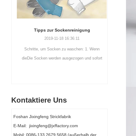
Tipps zur Sockenreinigung
Outdo
2019-11-18 16:36:11
Schritte, um Socken zu waschen: 1. Wenn
Outdoor
e
dieDie Socken werden ausgezogen und sofort
neueste 
gewaschen. Wenn sie nicht gewaschen
Schweiß 
werden, werden siesollte eingew...
Name i
Kontaktiere Uns
Foshan Jixingfeng Strickfabrik
E-Mail: jixingfeng@jxffactory.com
Mobil: 0086-133 2679 5658 (außerhalb der