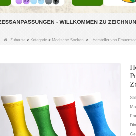
ESSANPASSUNGEN - WILLKOMMEN ZU ZEICHNU
>
>
>
Zuhause
Kategorie
Modische Socken
Hersteller von Frauens
H
P
Z
Sti
Ma
Far
Di
Gew