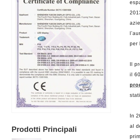
esp
2013
azie
l'au
per 
Il p
il 
pro
stat
In 2
al d
Prodotti Principali
prim