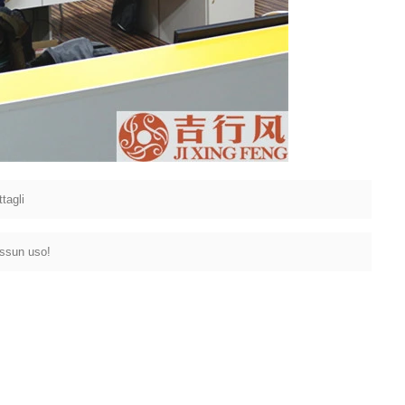
Tagliare il filo fuori dei calzini bambino
2018-01-15 09:17:49
fabbrica
Compri i nuovi calzini per il bambino, voi
doppio-controllano l'interno del filetto?
maglieria &
Changsha, un mese vecchio bambino, è
 0086-0757-
perché i calzini in un pic...
tagli
essun uso!