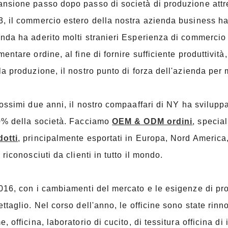
ansione passo dopo passo di società di produzione attr
, il commercio estero della nostra azienda business ha 
nda ha aderito molti stranieri Esperienza di commercio 
mentare ordine, al fine di fornire sufficiente produttivit
la produzione, il nostro punto di forza dell'azienda per 
rossimi due anni, il nostro compa
affari di NY ha svilup
60% della società. Facciamo
OEM & ODM ordini
, specia
dotti
, principalmente esportati in Europa, Nord America,
i riconosciuti da clienti in tutto il mondo.
016, con i cambiamenti del mercato e le esigenze di pr
ettaglio. Nel corso dell'anno, le officine sono state rin
e, officina, laboratorio di cucito, di tessitura officina d