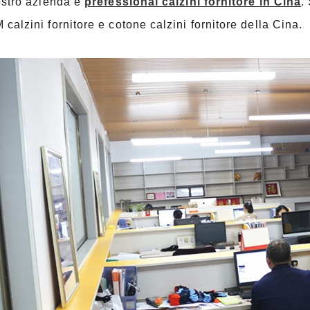
ostro azienda è
prefessional calzini fornitore in Cina
.
calzini fornitore e cotone calzini fornitore della Cina.