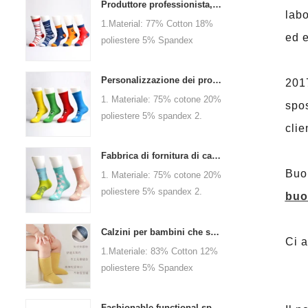
Produttore professionista, benvenuto in ordine
labo
1.Material: 77% Cotton 18%
ed e
poliestere 5% Spandex
2.Color: arancione, blu, nero,
rosso, bianco o
Personalizzazione dei produttori di calzini da donna elabora - Benvenuti in disegni e campioni
2017
personalizzato 3.Size: uomini
1. Materiale: 75% cotone 20%
spos
o come personalizzati
poliestere 5% spandex 2.
4.MOQ: 1000 paia / colore
clie
Colore: verde, rosso o come
5.Logo: personalizzato la tua
personalizzato 3.Size: donne,
azienda o il logo del marchio
Fabbrica di fornitura di calzini da donna, benvenuto al tuo ordine
ragazze o personalizzate
Buon
1. Materiale: 75% cotone 20%
4.MOQ: 1000 paia / colore
poliestere 5% spandex 2.
buo
5.Logo: personalizzato la tua
Colore: verde, rosso o come
azienda o il tuo marchio di
personalizzato 3.Taglia:
logo
Calzini per bambini che si prendono cura della crescita del tuo bambino, benvenuti in fabbrica per l'ingrosso e l'acquisto
Ci a
donne, ragazze o come
1.Materiale: 83% Cotton 12%
personalizzato 4.MOQ: 1000
poliestere 5% Spandex
paia/colore 5.Logo:
2.Color: kaki, blu, giallo, rosa,
personalizza la tua azienda o
verde, grigio, viola o
il tuo logo
Fashionable functional sports socks and exquisite personalized pressure socks