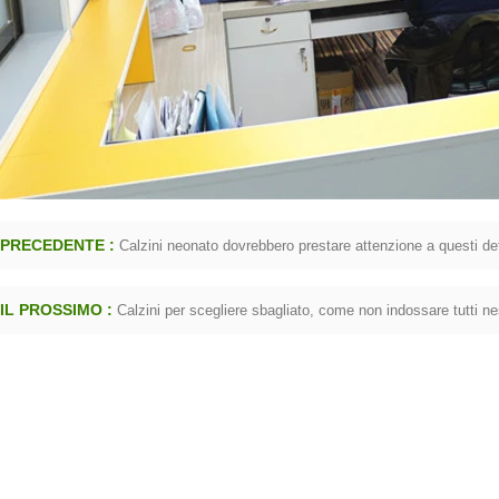
ini impermeabile all'aperto
2016-12-11 14:58:42
Forza di introduzione di 
 impermeabile calzini, è l'ultima
2016-09-24 11:41:01
 e outdoor sport sudore piedi sono
Nome della società Fabbrica di 
no. Come il suo nome, la funzione
accessori calza Jixingfeng Tel
principale di questo c...
PRECEDENTE :
Calzini neonato dovrebbero prestare attenzione a questi det
85657751 ...
IL PROSSIMO :
Calzini per scegliere sbagliato, come non indossare tutti n