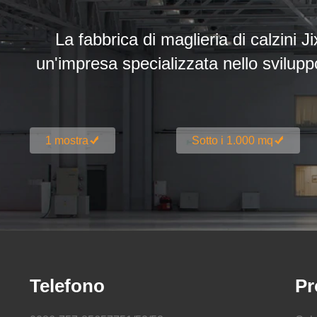
La fabbrica di maglieria di calzini J
un'impresa specializzata nello svilupp
1 mostra
Sotto i 1.000 mq
Telefono
Pr