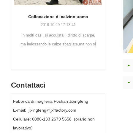
Consigli per la pulizia delle calze
Calz
2019-11-18 16:36:11
pe,
I passaggi per lavare i calzini: 1. Quando ille
Esterno
 si
calze vengono tolte, vengono lavate
alpinismo
immediatamente. Se non vengono lavati, lo
un calzi
fannodovrebbe essere bag...
Contattaci
Fabbrica di maglieria Foshan Jixingfeng
E-mail: jixingfeng@jxffactory.com
Cellulare: 0086-133 2679 5658 (orario non
lavorativo)