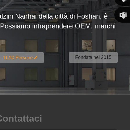
Susan
alzini Nanhai della città di Foshan, è
ini. Possiamo intraprendere OEM, marchi
Linda
Fondata nel 2015
11.50 Persone
Contattaci