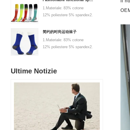
Il n
personalizzato 3.Size: 0-6
1.Materiale: 83% cotone
OEM 
mesi, 6-12 mesi, 1-3 anni
12% poliestere 5% spandex2.
bambino o come
Colore: nero, rosso, bianco
personalizzato 4.MOQ: 1000
o personalizzato3.size: adulto
paia / colore 5.Logo:
简约的时尚运动袜子
o come abitudine4.Moq: 1000
personalizzato la tua azienda
1.Materiale: 83% cotone
coppie / colore
o il logo del marchio
12% poliestere 5% spandex2.
/ dimensioni5.Go:
Colore: nero, rosso, bianco
personalizza la tua azienda
o personalizzato3.size: adulto
o il marchio logo
o come abitudine4.Moq: 1000
Ultime Notizie
coppie / colore
/ dimensioni5.Go:
personalizza la tua azienda
o il marchio logo