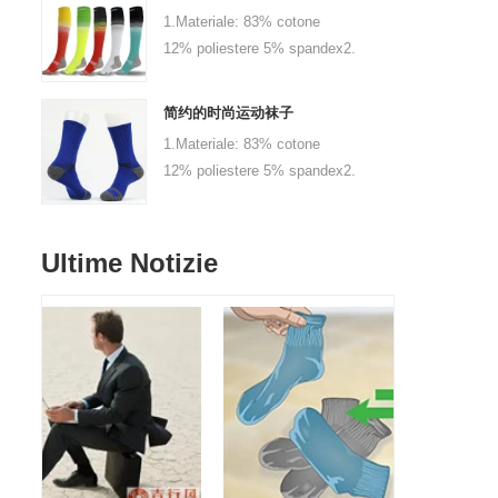
personalizzato 3.Size: 0-6
1.Materiale: 83% cotone
mesi, 6-12 mesi, 1-3 anni
12% poliestere 5% spandex2.
bambino o come
Colore: nero, rosso, bianco
personalizzato 4.MOQ: 1000
o personalizzato3.size: adulto
paia / colore 5.Logo:
简约的时尚运动袜子
o come abitudine4.Moq: 1000
personalizzato la tua azienda
1.Materiale: 83% cotone
coppie / colore
o il logo del marchio
12% poliestere 5% spandex2.
/ dimensioni5.Go:
Colore: nero, rosso, bianco
personalizza la tua azienda
o personalizzato3.size: adulto
o il marchio logo
o come abitudine4.Moq: 1000
Ultime Notizie
coppie / colore
/ dimensioni5.Go:
personalizza la tua azienda
o il marchio logo