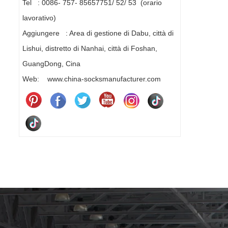
Tel : 0086- 757- 85657751/ 52/ 53 (orario
lavorativo)
Aggiungere : Area di gestione di Dabu, città di
Lishui, distretto di Nanhai, città di Foshan,
GuangDong, Cina
Web: www.china-socksmanufacturer.com