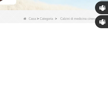
Susan
>
>
Casa
Categoria
Calzini di medicina cinese
Linda