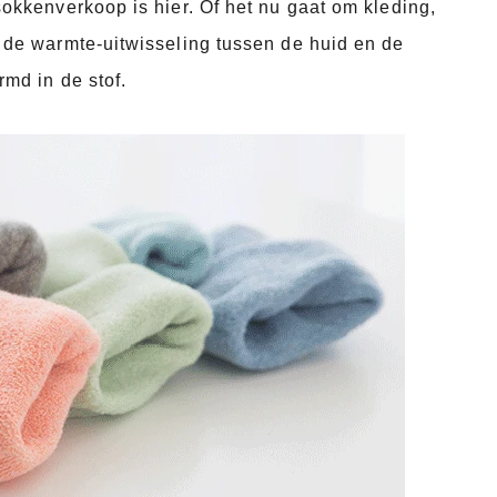
okkenverkoop is hier. Of het nu gaat om kleding,
 de warmte-uitwisseling tussen de huid en de
Knip de draad uit de baby sokken
md in de stof.
2018-01-15 09:17:49
rkte
I
Koop nieuwe sokken voor de baby, zul je
dubbel-check de binnenkant van de draad te
reien &
doen? Changsha, een maand oude baby, is
7-85657751
omdat de sokken in een klei...