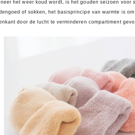
eer het weer koud wordt, is het gouden seizoen voor s
dengoed of sokken, het basisprincipe van warmte is om
ten waterdichte sokken
enkant door de lucht te verminderen compartiment gevor
2016-12-11 14:58:42
Fabriek introductie ste
aterdichte sokken, de nieuwste
2016-09-24 11:41:01
n buiten sporten zweet voeten zijn
Bedrijfsnaam Jixingfeng sok b
ls zijn naam, is de belangrijkste
Toebehoren-fabriek Tel 0086-075
functie van deze sok ...
E-mail...