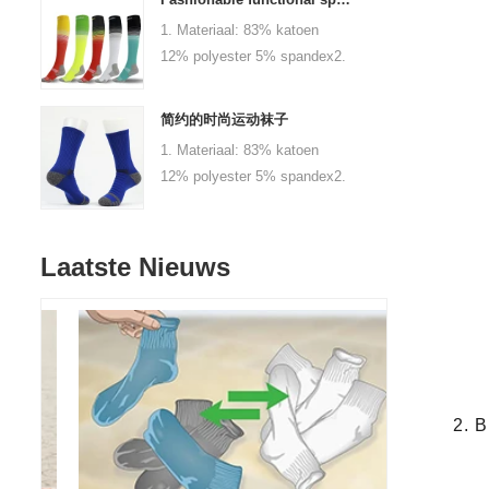
aangepast 3.Size: 0-6 maand,
1. Materiaal: 83% katoen
6-12 maand, 1-3 jaar baby of
12% polyester 5% spandex2.
zoals aangepast 4.MOQ:
Kleur: zwart, rood, wit of
1000 paren / kleur 5.Logo: uw
aangepast3.Size: volwassen
bedrijf of merklogo aangepast
简约的时尚运动袜子
of als een gewoonte4.MOQ:
1. Materiaal: 83% katoen
1000 paren / kleur
12% polyester 5% spandex2.
/ maat5.Logo: Custom uw
Kleur: zwart, rood, wit of
bedrijf of merklogo
aangepast3.Size: volwassen
of als een gewoonte4.MOQ:
Laatste Nieuws
1000 paren / kleur
/ maat5.Logo: Custom uw
bedrijf of merklogo
2. B