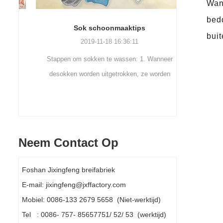
Wann
bed
Sok schoonmaaktips
Bui
buit
2019-11-18 16:36:11
n,
Stappen om sokken te wassen: 1. Wanneer
Buiten w
desokken worden uitgetrokken, ze worden
Bergsport e
onmiddellijk gewassen. Als ze niet worden
een sok. A
gewassen, doen ze datmoet wo...
Neem Contact Op
Foshan Jixingfeng breifabriek
E-mail: jixingfeng@jxffactory.com
Mobiel: 0086-133 2679 5658 (Niet-werktijd)
Tel : 0086- 757- 85657751/ 52/ 53 (werktijd)