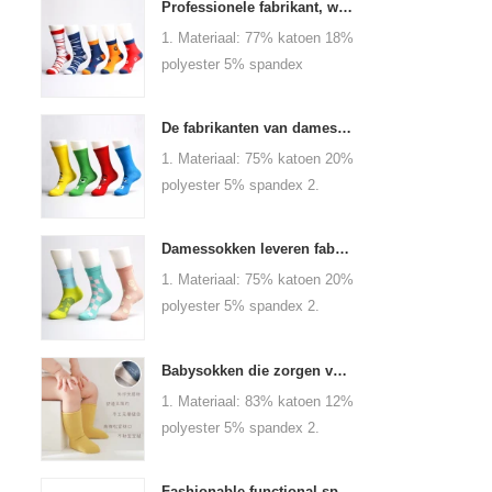
Professionele fabrikant, welkom bij bestelling
1. Materiaal: 77% katoen 18%
polyester 5% spandex
2.Kolor: oranje, blauw, zwart,
rood, wit of zoals aangepast
De fabrikanten van damesfabrikanten Process Customization - Welkom in tekeningen en monsters
3.Size: mannen of zoals
1. Materiaal: 75% katoen 20%
aangepast 4.MOQ: 1000
polyester 5% spandex 2.
paren / kleur 5.Logo: uw
Kleur: groen, rood of zo op
bedrijf of merklogo aangepast
maat 3.Size: vrouwen,
Damessokken leveren fabriek, welkom uw bestelling
meisjes of zoals aangepast
1. Materiaal: 75% katoen 20%
4.MOQ: 1000 paren / kleur
polyester 5% spandex 2.
5.Logo: uw bedrijf of logo -
Kleur: groen, rood of op maat
merk gepersonaliseerd
3.Size: dames, meisjes of
Babysokken die zorgen voor de groei van je baby, welkom in de fabriek voor groothandel en aankoop
zoals aangepast 4.MOQ:
1. Materiaal: 83% katoen 12%
1000 paren / kleur 5.Logo:
polyester 5% spandex 2.
personaliseer uw bedrijf of
Color: kaki, blauw, geel, roze,
logomerk
groen, grijs, paars of zoals
Fashionable functional sports socks and exquisite personalized pressure socks