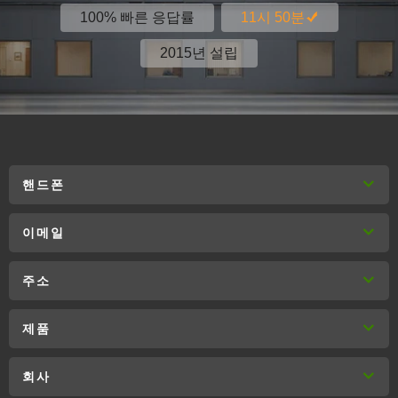
100% 빠른 응답률
11시 50분
2015년 설립
핸드폰
이메일
주소
제품
회사