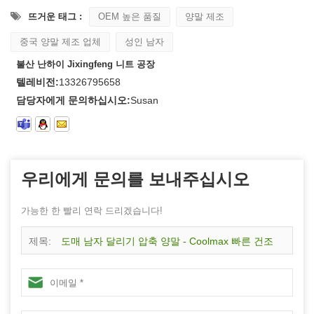
뜨거운 태그 :
OEM 높은 품질
양말 제조
중국 양말 제조 업체
성인 남자
불산 난하이 Jixingfeng 니트 공장
텔레비전:
13326795658
담당자에게 문의하십시오:
Susan
우리에게 문의를 보내주십시오
가능한 한 빨리 연락 드리겠습니다!
제목:
도매 남자 달리기 압축 양말 - Coolmax 빠른 건조
및 원활한 스포츠 양말