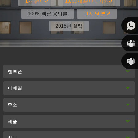
1개 전시
1,000제곱미터 이하
100% 빠른 응답률
11시 50분
2015년 설립
Susan
핸드폰
린다
이메일
주소
제품