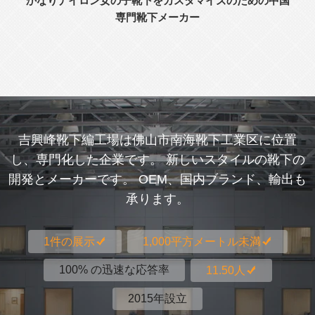
かなりナイロン女の子靴下をカスタマイズのための中国
専門靴下メーカー
吉興峰靴下編工場は佛山市南海靴下工業区に位置
し、専門化した企業です。 新しいスタイルの靴下の
開発とメーカーです。 OEM、国内ブランド、輸出も
承ります。
1件の展示
1,000平方メートル未満
100% の迅速な応答率
11.50人
2015年設立