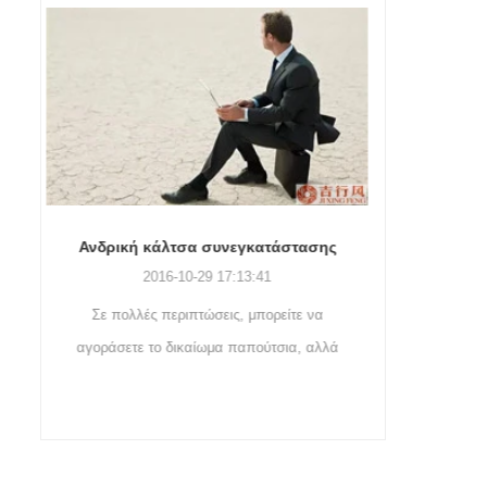
προσαρμοσμένο4.MOQ: 1000
μάρκας
ζεύγη / χρώμα
/ μέγεθος5.Logo:
Προσαρμοσμένη της εταιρείας
σας ή το λογότυπο της
μάρκας
ης
Συμβουλές καθαρισμού κάλτσας
Υπ
2019-11-18 16:36:11
α
Βήματα για την πλύση των κάλτσες: 1. Όταν
Υπαίθρ
λλά
τοοι κάλτσες αφαιρούνται, πλένονται
ορει
αμέσω...