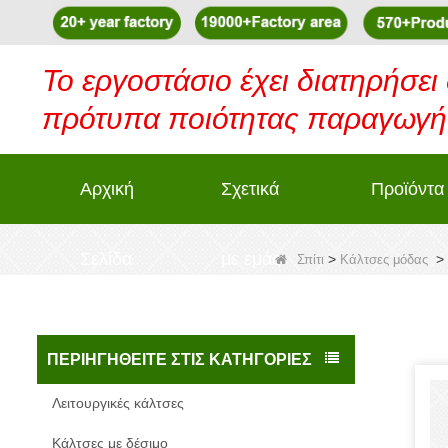
Το εργοστάσιο έχει διατηρήσει
πρότυπα ποιότητας παραγωγής
Αρχική
Σχετικά
Προϊόντα
Σελίδα
με εμάς
>
>
Σπίτι
Κάλτσες μόδας
ΠΕΡΙΗΓΗΘΕΊΤΕ ΣΤΙΣ ΚΑΤΗΓΟΡΊΕΣ
Λειτουργικές κάλτσες
Κάλτσες με δέσιμο