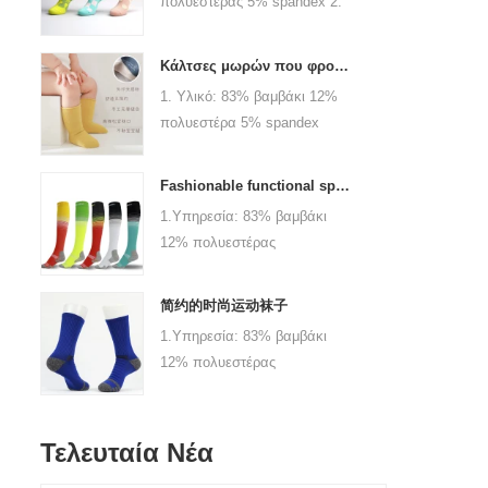
πολυεστέρας 5% spandex 2.
ζεύγη / χρώμα 5.Logo:
Χρώμα: πράσινο, κόκκινο ή
Εξατομικευμένη εταιρεία
κατά παραγγελία 3.Μέγεθος:
εταιρείας ή λογότυπου σας
Κάλτσες μωρών που φροντίζουν την ανάπτυξη του μωρού σας, καλώς ήλθατε στο εργοστάσιο για χονδρική πώληση και αγορά
γυναίκες, κορίτσια ή όπως
1. Υλικό: 83% βαμβάκι 12%
προσαρμόζεται 4.MOQ: 1000
πολυεστέρα 5% spandex
ζεύγη / χρώμα 5.Λογότυπο:
2.Color: Khaki, μπλε, κίτρινο,
εξατομικεύσατε την εταιρεία ή
ροζ, πράσινο, γκρι, μοβ ή ως
το σήμα του λογότυπου σας
Fashionable functional sports socks and exquisite personalized pressure socks
προσαρμοσμένο 3. Μήνα: 0-6
1.Υπηρεσία: 83% βαμβάκι
μήνες, 6-12 μήνες, 1-3 χρόνια
12% πολυεστέρας
μωρό ή ως προσαρμοσμένο
5% Spandex2. Χρώμα:
4.moq: 1000 ζεύγη / χρώμα
μαύρο, κόκκινο, λευκό ή
5.Logo: Προσαρμογή της
简约的时尚运动袜子
προσαρμοσμένη3.size:
εταιρείας ή του λογότυπου της
1.Υπηρεσία: 83% βαμβάκι
ενηλίκων ή ως ένα
μάρκας σας
12% πολυεστέρας
προσαρμοσμένο4.MOQ: 1000
5% Spandex2. Χρώμα:
ζεύγη / χρώμα
μαύρο, κόκκινο, λευκό ή
/ μέγεθος5.Logo:
προσαρμοσμένη3.size:
Τελευταία Νέα
Προσαρμοσμένη της εταιρείας
ενηλίκων ή ως ένα
σας ή το λογότυπο της