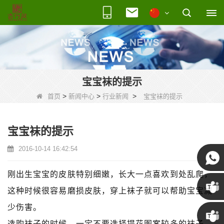
宝宝袜的提示
>
>
>
首页
新闻中心
行业新闻
宝宝袜的提示
宝宝袜的提示
2016-10-14 16:42:54
刚出生宝宝的皮肤特别细嫩，长大一点喜欢到处乱爬，
这种时候很容易磨损皮肤，穿上袜子就可以帮助宝宝减
少伤害。
Susan
选购袜子的时候，一定不要选择提花图案较多的袜子，